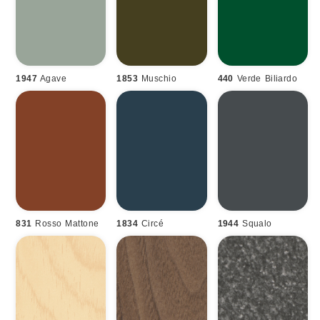
1947
Agave
1853
Muschio
440
Verde Biliardo
831
Rosso Mattone
1834
Circé
1944
Squalo