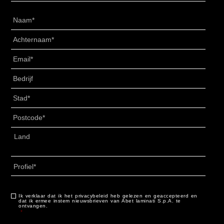
Naam
*
Achternaam
*
Email
*
Senza
Titolo
*
Stad
*
Postcode
*
Adres
*
Land
Profiel
*
Ik verklaar dat ik het privacybeleid heb gelezen en geaccepteerd en
Aanmelden
*
dat ik ermee instem nieuwsbrieven van Abet laminati S.p.A. te
ontvangen.
*