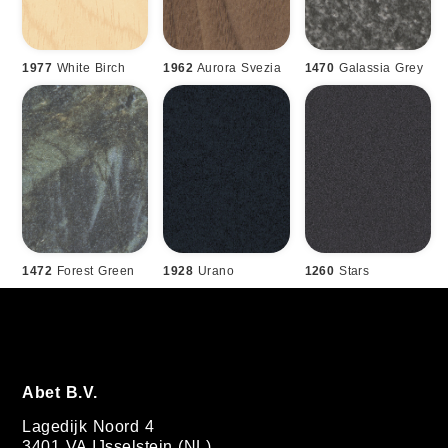
1977
White Birch
1962
Aurora Svezia
1470
Galassia Grey
1472
Forest Green
1928
Urano
1260
Stars
Abet B.V.
Lagedijk Noord 4
3401 VA IJsselstein (NL)