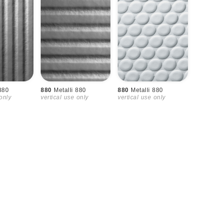
 880
880
Metalli 880
880
Metalli 880
 only
vertical use only
vertical use only