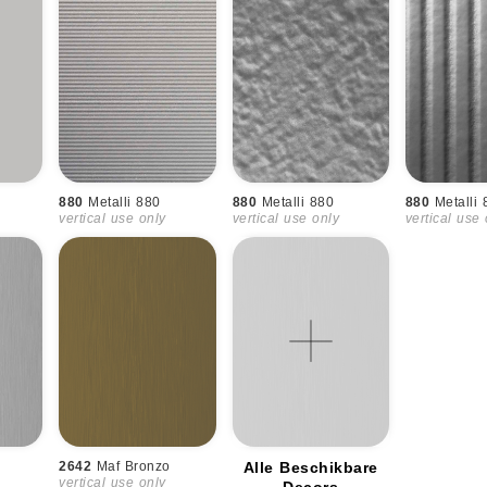
880
Metalli 880
880
Metalli 880
880
Metalli
vertical use only
vertical use only
vertical use
2642
Maf Bronzo
Alle Beschikbare
vertical use only
Decors