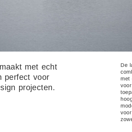
De l
emaakt met echt
comb
 perfect voor
met 
voor
ign projecten.
toep
hoog
mode
voor
zowe