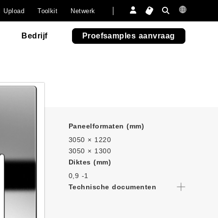
 met
Meubels
Meubels
ftpapier.
l Upload
Toolkit
Netwerk
427
427
Outdoor Fun
Outdoor Fun
porpora
porpora
-abet
Bedrijf
Proefsamples aanvraag
Paneelformaten (mm)
3050 × 1220
3050 × 1300
Diktes (mm)
0,9 -
1
Technische documenten