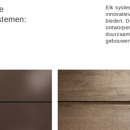
Elk syste
e
innovatie
stemen:
bieden. D
ontworpen
duurzaam 
gebouwen