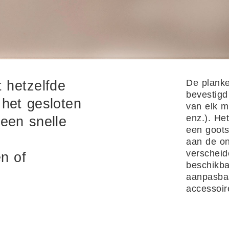
De plank
 hetzelfde
bevestigd
het gesloten
van elk m
enz.). He
een snelle
een goots
aan de on
verscheid
ën of
beschikba
aanpasbaa
accessoir